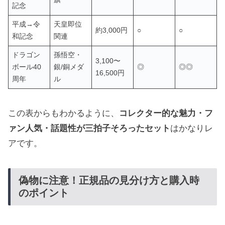
記念
平成→令
天皇即位
約3,000円
○
○
和記念
関連
ドラゴン
孫悟空・
3,100〜
ボール40
銀/銅メダ
◎
◎◎
16,500円
周年
ル
この表からもわかるように、
コレクター的な魅力・フ
ァン人気・話題性が三拍子そろったセット
はかなりレ
アです。
偽物に注意！正規品の見分け方と購入時
のポイント