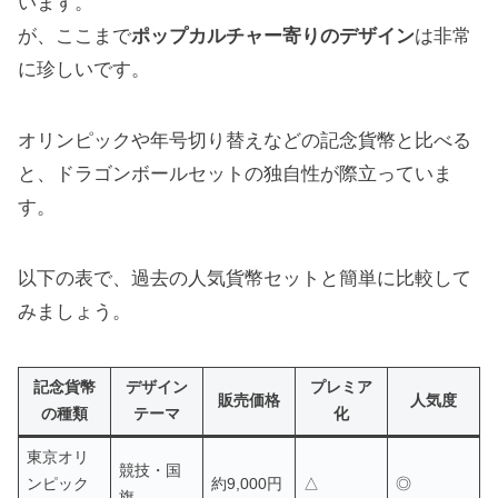
います。
が、ここまで
ポップカルチャー寄りのデザイン
は非常
に珍しいです。
オリンピックや年号切り替えなどの記念貨幣と比べる
と、ドラゴンボールセットの独自性が際立っていま
す。
以下の表で、過去の人気貨幣セットと簡単に比較して
みましょう。
記念貨幣
デザイン
プレミア
販売価格
人気度
の種類
テーマ
化
東京オリ
競技・国
ンピック
約9,000円
△
◎
旗