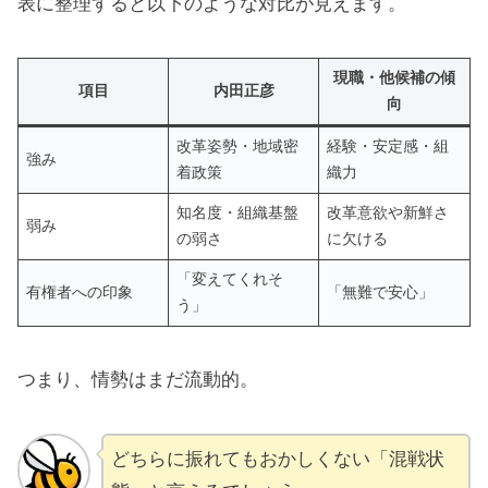
表に整理すると以下のような対比が見えます。
現職・他候補の傾
項目
内田正彦
向
改革姿勢・地域密
経験・安定感・組
強み
着政策
織力
知名度・組織基盤
改革意欲や新鮮さ
弱み
の弱さ
に欠ける
「変えてくれそ
有権者への印象
「無難で安心」
う」
つまり、情勢はまだ流動的。
どちらに振れてもおかしくない「混戦状