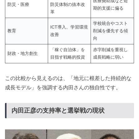
医療費助成など短
防災・医療
防災体制の抜本改
期的支援に偏る
革
学校統合やコスト
ICT導入、学習環境
教育
削減を優先する傾
改善
向
「稼ぐ自治体」を
赤字削減を重視し
財政・地方創生
目指す戦略的投資
成長戦略に弱い
この比較から見えるのは、「地元に根差した持続的な
成長モデル」を強調する内田さんの独自性です。
内田正彦の支持率と選挙戦の現状